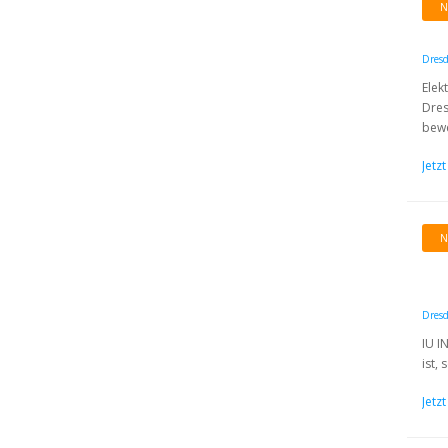
N
Dres
Elek
Dres
bewe
Jetz
N
Dres
IU I
ist,
Jetz