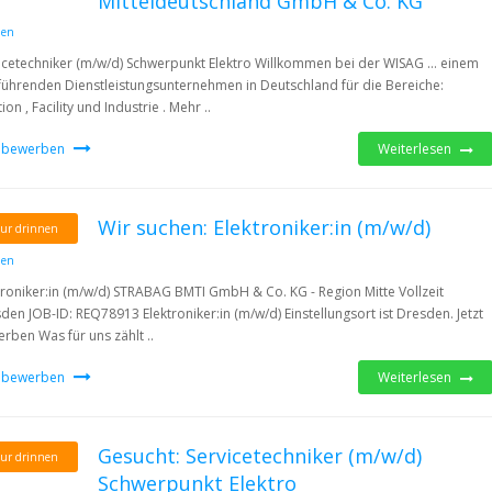
Mitteldeutschland GmbH & Co. KG
den
icetechniker (m/w/d) Schwerpunkt Elektro Willkommen bei der WISAG … einem
führenden Dienstleistungsunternehmen in Deutschland für die Bereiche:
ion , Facility und Industrie . Mehr ..
t bewerben
Weiterlesen
Wir suchen: Elektroniker:in (m/w/d)
ur drinnen
den
troniker:in (m/w/d) STRABAG BMTI GmbH & Co. KG - Region Mitte Vollzeit
den JOB-ID: REQ78913 Elektroniker:in (m/w/d) Einstellungsort ist Dresden. Jetzt
rben Was für uns zählt ..
t bewerben
Weiterlesen
Gesucht: Servicetechniker (m/w/d)
ur drinnen
Schwerpunkt Elektro