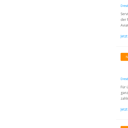
Dres
Serv
der 
Aviat
Jetz
N
Dres
Für 
ganz
zahl
Jetz