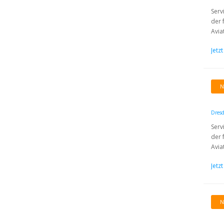
Serv
der 
Aviat
Jetz
N
Dres
Serv
der 
Aviat
Jetz
N