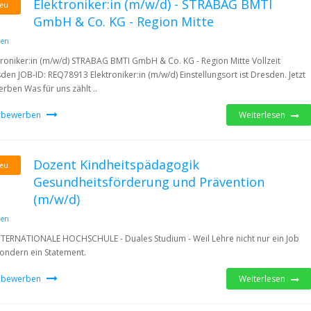
Elektroniker:in (m/w/d) - STRABAG BMTI
eu
GmbH & Co. KG - Region Mitte
den
troniker:in (m/w/d) STRABAG BMTI GmbH & Co. KG - Region Mitte Vollzeit
den JOB-ID: REQ78913 Elektroniker:in (m/w/d) Einstellungsort ist Dresden. Jetzt
rben Was für uns zählt ..
t bewerben
Weiterlesen
Dozent Kindheitspädagogik
eu
Gesundheitsförderung und Prävention
(m/w/d)
den
NTERNATIONALE HOCHSCHULE - Duales Studium - Weil Lehre nicht nur ein Job
 sondern ein Statement.
t bewerben
Weiterlesen