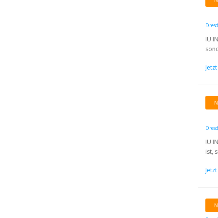
N
Dres
IU I
sond
Jetz
N
Dres
IU I
ist,
Jetz
N