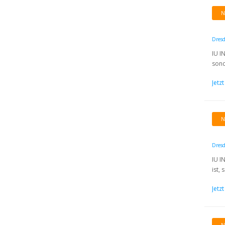
N
Dres
IU I
sond
Jetz
N
Dres
IU I
ist,
Jetz