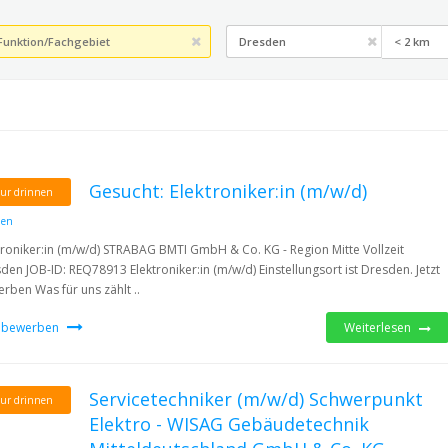
< 2 km
Gesucht: Elektroniker:in (m/w/d)
ur drinnen
den
troniker:in (m/w/d) STRABAG BMTI GmbH & Co. KG - Region Mitte Vollzeit
den JOB-ID: REQ78913 Elektroniker:in (m/w/d) Einstellungsort ist Dresden. Jetzt
rben Was für uns zählt ..
t bewerben
Weiterlesen
Servicetechniker (m/w/d) Schwerpunkt
ur drinnen
Elektro - WISAG Gebäudetechnik