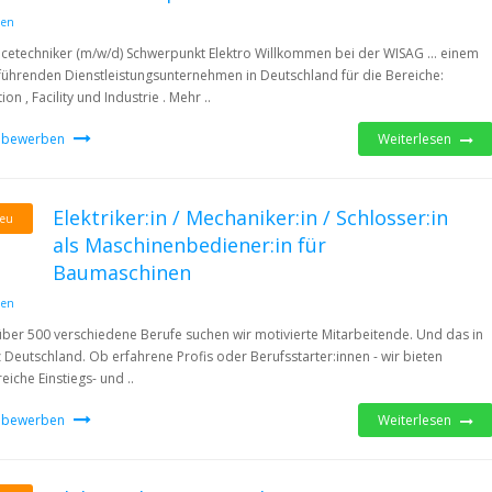
den
icetechniker (m/w/d) Schwerpunkt Elektro Willkommen bei der WISAG … einem
führenden Dienstleistungsunternehmen in Deutschland für die Bereiche:
ion , Facility und Industrie . Mehr ..
t bewerben
Weiterlesen
Elektriker:in / Mechaniker:in / Schlosser:in
eu
als Maschinenbediener:in für
Baumaschinen
den
über 500 verschiedene Berufe suchen wir motivierte Mitarbeitende. Und das in
 Deutschland. Ob erfahrene Profis oder Berufsstarter:innen - wir bieten
reiche Einstiegs- und ..
t bewerben
Weiterlesen