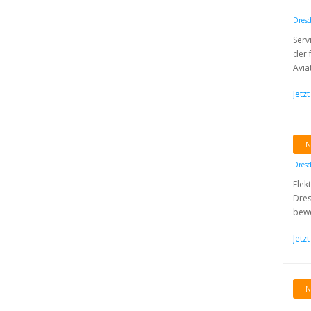
Dres
Serv
der 
Aviat
Jetz
N
Dres
Elek
Dres
bewe
Jetz
N